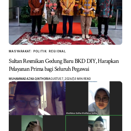
MASYARAKAT
POLITIK
REGIONAL
Sultan Resmikan Gedung Baru BKD DIY, Harapkan
Pelayanan Prima bagi Seluruh Pegawai
MUHAMMAD AZKA QINTHORI
AGUSTUS 7, 2026
3 MIN READ