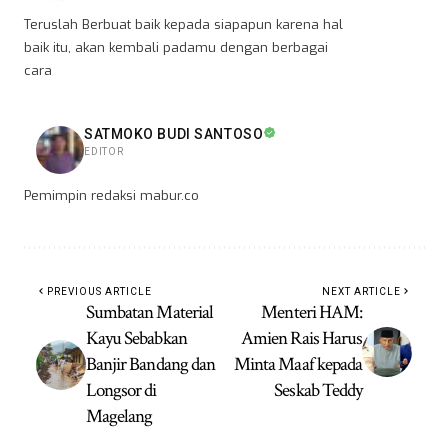
Teruslah Berbuat baik kepada siapapun karena hal
baik itu, akan kembali padamu dengan berbagai
cara
SATMOKO BUDI SANTOSO
EDITOR
Pemimpin redaksi mabur.co
PREVIOUS ARTICLE
NEXT ARTICLE
Sumbatan Material
Menteri HAM:
Kayu Sebabkan
Amien Rais Harus
Banjir Bandang dan
Minta Maaf kepada
Longsor di
Seskab Teddy
Magelang