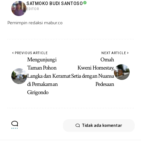
SATMOKO BUDI SANTOSO
EDITOR
Pemimpin redaksi mabur.co
PREVIOUS ARTICLE
NEXT ARTICLE
Mengunjungi
Omah
Taman Pohon
Kweni Homestay,
Langka dan Keramat
Setia dengan Nuansa
di Pemakaman
Pedesaan
Girigondo
Tidak ada komentar