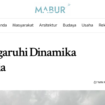
anda
Masyarakat
Arsitektur
Budaya
Usaha
Rek
ngaruhi Dinamika
ia
7 MIN 