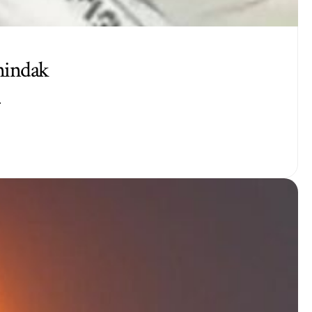
nindak
…