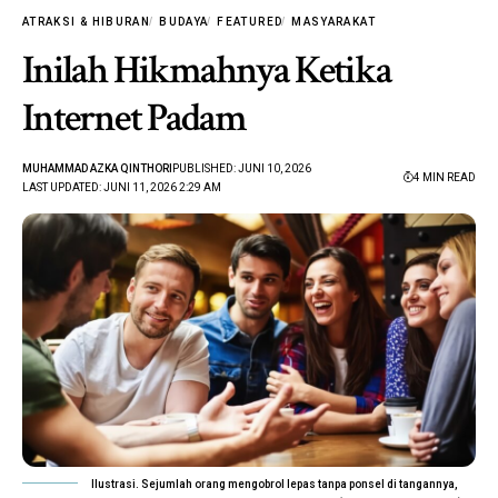
ATRAKSI & HIBURAN
BUDAYA
FEATURED
MASYARAKAT
Inilah Hikmahnya Ketika
Internet Padam
MUHAMMAD AZKA QINTHORI
PUBLISHED: JUNI 10, 2026
4 MIN READ
LAST UPDATED: JUNI 11, 2026 2:29 AM
Ilustrasi. Sejumlah orang mengobrol lepas tanpa ponsel di tangannya,