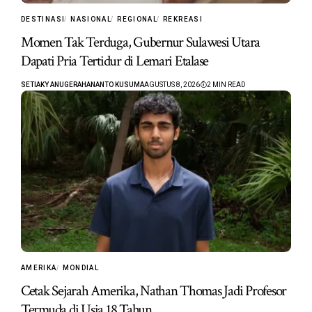
DESTINASI
NASIONAL
REGIONAL
REKREASI
Momen Tak Terduga, Gubernur Sulawesi Utara
Dapati Pria Tertidur di Lemari Etalase
SETIAKY ANUGERAHANANTO KUSUMA
AGUSTUS 8, 2026
2 MIN READ
AMERIKA
MONDIAL
Cetak Sejarah Amerika, Nathan Thomas Jadi Profesor
Termuda di Usia 18 Tahun