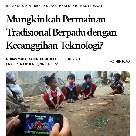
ATRAKSI & HIBURAN
BUDAYA
FEATURED
MASYARAKAT
Mungkinkah Permainan
Tradisional Berpadu dengan
Kecanggihan Teknologi?
MUHAMMAD AZKA QINTHORI
PUBLISHED: JUNI 7, 2026
3 MIN READ
LAST UPDATED: JUNI 7, 2026 3:50 PM