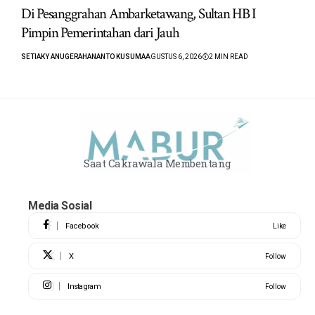
Di Pesanggrahan Ambarketawang, Sultan HB I
Pimpin Pemerintahan dari Jauh
SETIAKY ANUGERAHANANTO KUSUMA
AGUSTUS 6, 2026
2 MIN READ
Saat Cakrawala Membentang
Media Sosial
Facebook
Like
X
Follow
Instagram
Follow