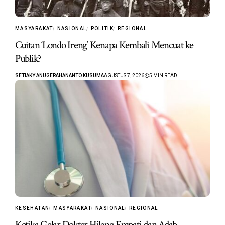
MASYARAKAT
NASIONAL
POLITIK
REGIONAL
Cuitan ‘Londo Ireng’ Kenapa Kembali Mencuat ke
Publik?
SETIAKY ANUGERAHANANTO KUSUMA
AGUSTUS 7, 2026
5 MIN READ
KESEHATAN
MASYARAKAT
NASIONAL
REGIONAL
Ketika Gelar Dokter Hilang Empati dan Adab