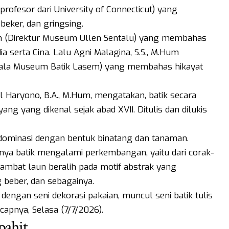
profesor dari University of Connecticut) yang
eker, dan gringsing.
um (Direktur Museum Ullen Sentalu) yang membahas
ia serta Cina. Lalu Agni Malagina, S.S., M.Hum
la Museum Batik Lasem) yang membahas hikayat
l Haryono, B.A., M.Hum, mengatakan, batik secara
ng yang dikenal sejak abad XVII. Ditulis dan dilukis
didominasi dengan bentuk binatang dan tanaman.
a batik mengalami perkembangan, yaitu dari corak-
lambat laun beralih pada motif abstrak yang
 beber, dan sebagainya.
engan seni dekorasi pakaian, muncul seni batik tulis
ucapnya, Selasa (7/7/2026).
pahit