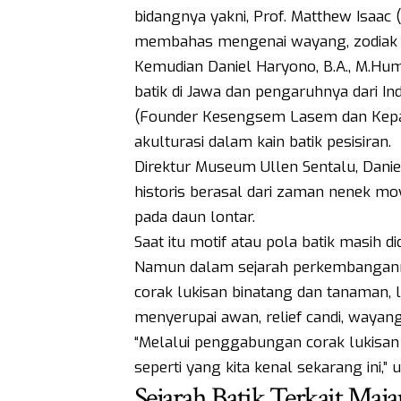
bidangnya yakni, Prof. Matthew Isaac (
membahas mengenai wayang, zodiak b
Kemudian Daniel Haryono, B.A., M.H
batik di Jawa dan pengaruhnya dari Ind
(Founder Kesengsem Lasem dan Kepa
akulturasi dalam kain batik pesisiran.
Direktur Museum Ullen Sentalu, Danie
historis berasal dari zaman nenek moya
pada daun lontar.
Saat itu motif atau pola batik masih 
Namun dalam sejarah perkembanganny
corak lukisan binatang dan tanaman, 
menyerupai awan, relief candi, wayang
“Melalui penggabungan corak lukisan d
seperti yang kita kenal sekarang ini,” 
Sejarah Batik Terkait Maja