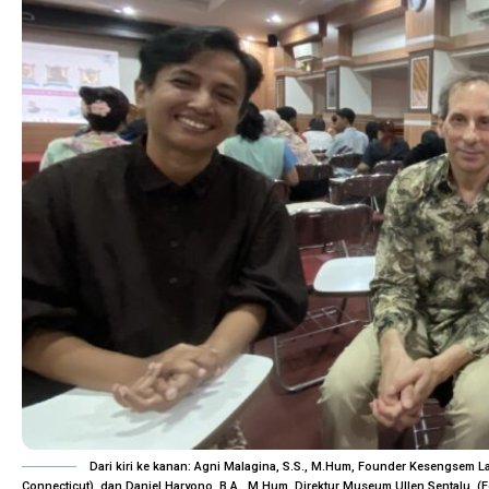
Dari kiri ke kanan: Agni Malagina, S.S., M.Hum, Founder Kesengsem La
Connecticut), dan Daniel Haryono, B.A., M.Hum, Direktur Museum Ullen Sentalu. (F