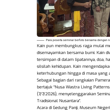
Para peserta seminar berfoto bersama dengan na
Kain pun membungkus raga mulai men
disemayamkan bersama bumi. Kain diwa
tersimpan di dalam lipatannya, doa, 
silsilah kehidupan. Kain mengendapk
keterhubungan hingga di masa yang a
Sebagai bagian dari rangkaian Pamera
bertajuk “Nusa Wastra Living Pattern
(7/7/2026), menyelenggarakan Seminar 
Tradisional Nusantara”.
Acara di Gedung Panji, Museum Negeri