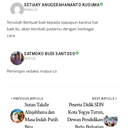
SETIAKY ANUGERAHANANTO KUSUMA
PENULIS
Teruslah Berbuat baik kepada siapapun karena hal
baik itu, akan kembali padamu dengan berbagai
cara
SATMOKO BUDI SANTOSO
EDITOR
Pemimpin redaksi mabur.co
PREVIOUS ARTICLE
NEXT ARTICLE
Sutan Takdir
Peserta Didik SDN
Alisjahbana dan
Kota Yogya Turun,
Masa Indah Putih
Dewan Pendidikan:
Biru
Perlu Perhatian