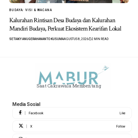
BUDAYA
VISI & WACANA
Kalurahan Rintisan Desa Budaya dan Kalurahan
Mandiri Budaya, Perkuat Ekosistem Kearifan Lokal
SETIAKY ANUGERAHANANTO KUSUMA
AGUSTUS 8, 2026
2 MIN READ
Saat Cakrawala Membentang
Media Sosial
Facebook
Like
X
Follow