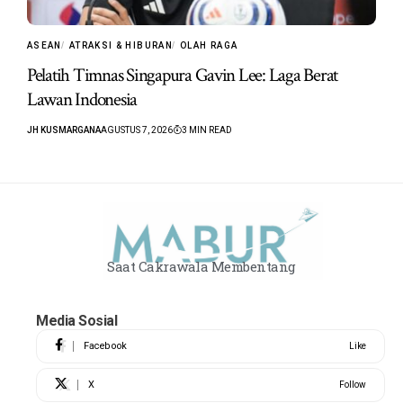
ASEAN
ATRAKSI & HIBURAN
OLAH RAGA
Pelatih Timnas Singapura Gavin Lee: Laga Berat
Lawan Indonesia
JH KUSMARGANA
AGUSTUS 7, 2026
3 MIN READ
Saat Cakrawala Membentang
Media Sosial
Facebook
Like
X
Follow