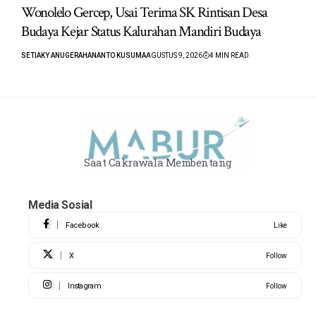
Wonolelo Gercep, Usai Terima SK Rintisan Desa
Budaya Kejar Status Kalurahan Mandiri Budaya
SETIAKY ANUGERAHANANTO KUSUMA
AGUSTUS 9, 2026
4 MIN READ
Saat Cakrawala Membentang
Media Sosial
Facebook
Like
X
Follow
Instagram
Follow