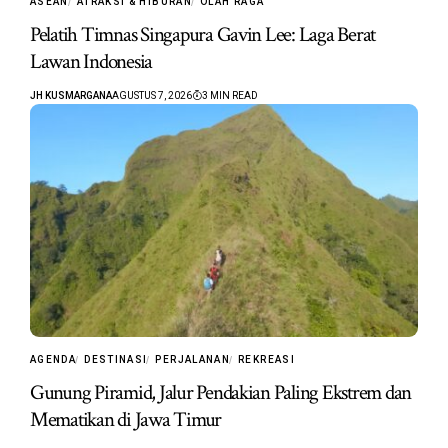
ASEAN
ATRAKSI & HIBURAN
OLAH RAGA
Pelatih Timnas Singapura Gavin Lee: Laga Berat
Lawan Indonesia
JH KUSMARGANA
AGUSTUS 7, 2026
3 MIN READ
AGENDA
DESTINASI
PERJALANAN
REKREASI
Gunung Piramid, Jalur Pendakian Paling Ekstrem dan
Mematikan di Jawa Timur