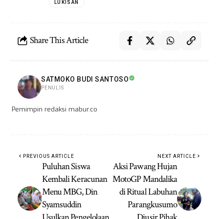
LUKISAN
Share This Article
SATMOKO BUDI SANTOSO
PENULIS
Pemimpin redaksi mabur.co
PREVIOUS ARTICLE
NEXT ARTICLE
Puluhan Siswa
Aksi Pawang Hujan
Kembali Keracunan
MotoGP Mandalika
Menu MBG, Din
di Ritual Labuhan
Syamsuddin
Parangkusumo
Usulkan Pengelolaan
Diusir Pihak