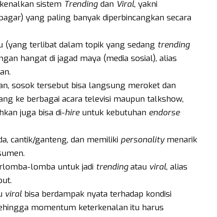
rkenalkan sistem
Trending
dan
Viral
, yakni
pagar) yang paling banyak diperbincangkan secara
u (yang terlibat dalam topik yang sedang
trending
gan hangat di jagad maya (media sosial), alias
an.
n, sosok tersebut bisa langsung meroket dan
ndang ke berbagai acara televisi maupun talkshow,
kan juga bisa di-
hire
untuk kebutuhan
endorse
a, cantik/ganteng, dan memiliki
personality
menarik
sumen.
berlomba-lomba untuk jadi
trending
atau
viral
, alias
ut.
u
viral
bisa berdampak nyata terhadap kondisi
ehingga momentum keterkenalan itu harus