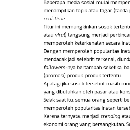
Beberapa media sosial mulai mempe
menampilkan topik atau tagar (tanda 
real-time
.
Fitur ini memungkinkan sosok tertent
atau
viral
) langsung menjadi perbincan
memperoleh keterkenalan secara inst
Dengan memperoleh popularitas insta
mendadak jadi selebriti terkenal, diu
followers
-nya bertambah seketika, bah
(promosi) produk-produk tertentu.
Apalagi jika sosok tersebut masih mud
yang dibutuhkan oleh pasar atau kon
Sejak saat itu, semua orang seperti 
memperoleh popularitas instan terseb
Karena ternyata, menjadi
trending
ata
ekonomi orang yang bersangkutan. S