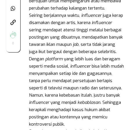
bertujuan untuk mempengaruhi atau membawa
perubahan terhadap kalangan tertentu.
Seiring berjalannya waktu,
influencer
juga kerap
disamakan dengan artis, karena
influencer
sering mendapat atensi tinggi melalui berbagai
postingan yang dibuatnya, mendapatkan banyak
0
tawaran iklan maupun
job
, serta tidak jarang
juga ikut bergaul dengan beberapa selebritis.
Dengan
platform
yang lebih luas dan beragam
seperti media sosial,
influencer
bisa lebih mudah
menyampaikan setiap ide dan gagasannya,
tanpa perlu mendapat persetujuan berlapis
seperti di televisi maupun radio dan seterusnya.
Namun, karena kebebasan itulah, justru banyak
influencer
yang menjadi
kebablasan
. Sehingga
kerapkali menghadapi kasus hukum akibat
postingan atau kontennya yang memicu
kontroversi publik.