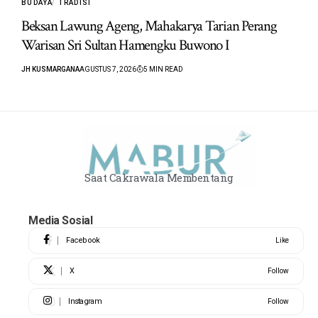
BUDAYA
TRADISI
Beksan Lawung Ageng, Mahakarya Tarian Perang
Warisan Sri Sultan Hamengku Buwono I
JH KUSMARGANA
AGUSTUS 7, 2026
5 MIN READ
Saat Cakrawala Membentang
Media Sosial
Facebook
Like
X
Follow
Instagram
Follow