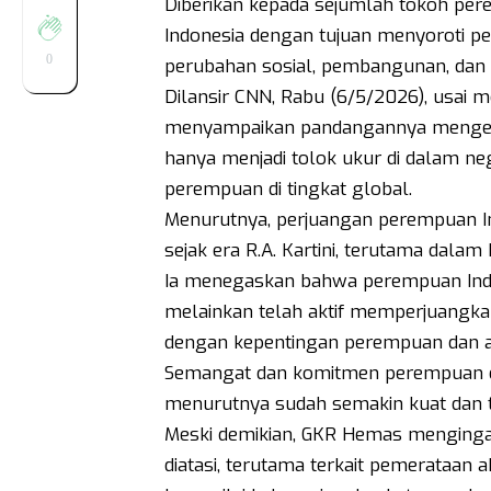
Diberikan kepada sejumlah tokoh pere
Indonesia dengan tujuan menyoroti 
0
perubahan sosial, pembangunan, dan
Dilansir CNN, Rabu (6/5/2026), usai
menyampaikan pandangannya mengenai
hanya menjadi tolok ukur di dalam n
perempuan di tingkat global.
Menurutnya, perjuangan perempuan In
sejak era R.A. Kartini, terutama dala
Ia menegaskan bahwa perempuan Indone
melainkan telah aktif memperjuangkan
dengan kepentingan perempuan dan a
Semangat dan komitmen perempuan d
menurutnya sudah semakin kuat dan ter
Meski demikian, GKR Hemas menginga
diatasi, terutama terkait pemerataan