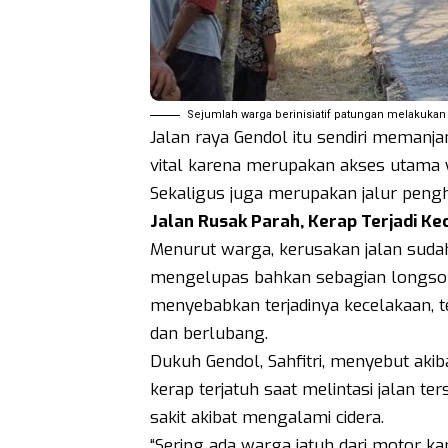
Sejumlah warga berinisiatif patungan melakukan
Jalan raya Gendol itu sendiri memanjan
vital karena merupakan akses utama w
Sekaligus juga merupakan jalur peng
Jalan Rusak Parah, Kerap Terjadi Ke
Menurut warga, kerusakan jalan suda
mengelupas bahkan sebagian longsor
menyebabkan terjadinya kecelakaan, te
dan berlubang.
Dukuh Gendol, Sahfitri, menyebut aki
kerap terjatuh saat melintasi jalan te
sakit akibat mengalami cidera.
“Sering ada warga jatuh dari motor ka