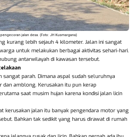
 pengecoran jalan desa. (Foto: JH Kusmargana)
g kurang lebih sejauh 4 kilometer. Jalan ini sangat
arga untuk melakukan berbagai aktivitas sehari-hari.
hubung antarwilayah di kawasan tersebut.
celakaan
h sangat parah. Dimana aspal sudah seluruhnya
 dan amblong. Kerusakan itu pun kerap
rutama saat musim hujan karena kondisi jalan licin
bat kerusakan jalan itu banyak pengendara motor yang
rsebut. Bahkan tak sedikit yang harus dirawat di rumah
rena jalannya rusak dan licin. Bahkan pernah ada ibu