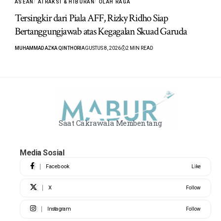
ASEAN
ATRAKSI & HIBURAN
OLAH RAGA
Tersingkir dari Piala AFF, Rizky Ridho Siap
Bertanggungjawab atas Kegagalan Skuad Garuda
MUHAMMAD AZKA QINTHORI
AGUSTUS 8, 2026
2 MIN READ
Saat Cakrawala Membentang
Media Sosial
Facebook
Like
X
Follow
Instagram
Follow