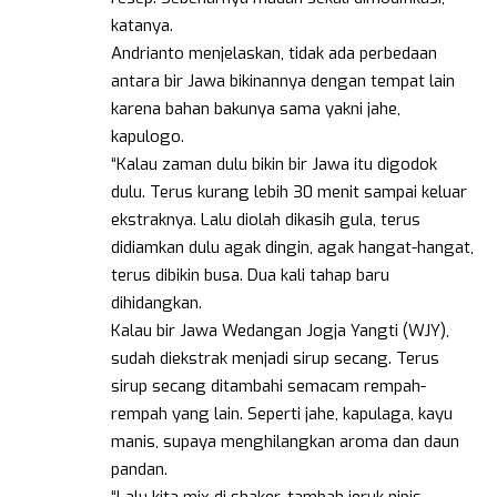
katanya.
Andrianto menjelaskan, tidak ada perbedaan
antara bir Jawa bikinannya dengan tempat lain
karena bahan bakunya sama yakni jahe,
kapulogo.
“Kalau zaman dulu bikin bir Jawa itu digodok
dulu. Terus kurang lebih 30 menit sampai keluar
ekstraknya. Lalu diolah dikasih gula, terus
didiamkan dulu agak dingin, agak hangat-hangat,
terus dibikin busa. Dua kali tahap baru
dihidangkan.
Kalau bir Jawa Wedangan Jogja Yangti (WJY),
sudah diekstrak menjadi sirup secang. Terus
sirup secang ditambahi semacam rempah-
rempah yang lain. Seperti jahe, kapulaga, kayu
manis, supaya menghilangkan aroma dan daun
pandan.
“Lalu kita mix di shaker, tambah jeruk nipis,