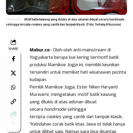
Motif batik kawung yang dilukis di atas adonan dibuat secara handmade
sehingga tercipta cookies yang cantik dan tampak klasik. (Foto: Setiaky A Kusuma)
Mabur.co
– Oleh-oleh anti-mainstream di
SHARE
Yogyakarta berupa kue kering bermotif batik
produksi Mamikoe Jogja ini, memiliki keunikan
tersendiri untuk memikat hati wisatawan pecinta
kudapan.
Pemilik Mamikoe Jogja, Ester Niken Haryanti
Murwarni, mengatakan, motif batik kawung
yang dilukis di atas adonan dibuat
secara
handmade
sehingga
tercipta
cookies
yang cantik dan tampak klasik.
0
“Keindahan corak batik khas Jawa ini tidak hanya
untuk dilihat saja. Namun juga bisa disantap