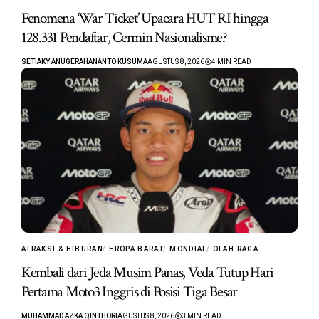
Fenomena ‘War Ticket’ Upacara HUT RI hingga
128.331 Pendaftar, Cermin Nasionalisme?
SETIAKY ANUGERAHANANTO KUSUMA
AGUSTUS 8, 2026
4 MIN READ
ATRAKSI & HIBURAN
EROPA BARAT
MONDIAL
OLAH RAGA
Kembali dari Jeda Musim Panas, Veda Tutup Hari
Pertama Moto3 Inggris di Posisi Tiga Besar
MUHAMMAD AZKA QINTHORI
AGUSTUS 8, 2026
3 MIN READ