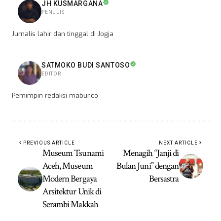
JH KUSMARGANA
PENULIS
Jurnalis lahir dan tinggal di Jogja
SATMOKO BUDI SANTOSO
EDITOR
Pemimpin redaksi mabur.co
PREVIOUS ARTICLE
NEXT ARTICLE
Museum Tsunami
Menagih “Janji di
Aceh, Museum
Bulan Juni” dengan
Modern Bergaya
Bersastra
Arsitektur Unik di
Serambi Makkah