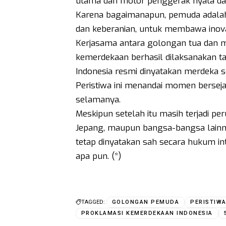
utama dan motor penggerak nyata d
Karena bagaimanapun, pemuda adalah a
dan keberanian, untuk membawa inova
Kerjasama antara golongan tua dan m
kemerdekaan berhasil dilaksanakan ta
Indonesia resmi dinyatakan merdeka s
Peristiwa ini menandai momen berseja
selamanya.
Meskipun setelah itu masih terjadi p
Jepang, maupun bangsa-bangsa lainn
tetap dinyatakan sah secara hukum int
apa pun. (*)
TAGGED:
GOLONGAN PEMUDA
PERISTIW
PROKLAMASI KEMERDEKAAN INDONESIA