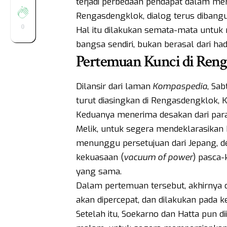
terjadi perbedaan pendapat dalam me
Rengasdengklok, dialog terus dibangu
0
Hal itu dilakukan semata-mata untuk
bangsa sendiri, bukan berasal dari h
Pertemuan Kunci di Ren
Dilansir dari laman
Kompaspedia
, Sa
turut diasingkan di Rengasdengklok, 
Keduanya menerima desakan dari para 
Melik, untuk segera mendeklarasikan 
menunggu persetujuan dari Jepang
kekuasaan (
vacuum of power
) pasca-
yang sama.
Dalam pertemuan tersebut, akhirnya
akan dipercepat, dan dilakukan pada k
Setelah itu, Soekarno dan Hatta pun d