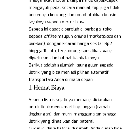
masyarakat modern, tanpa harus capek-capek
mengayuh pedal secara manual, tapi juga tidak
bertenaga kencang dan membutuhkan bensin
layaknya sepeda motor biasa.
Sepeda ini dapat diperoleh di berbagai toko
sepeda
offline
maupun
online
(
marketplace
dan
lain-lain), dengan kisaran harga sekitar Rp2
hingga 10 juta, tergantung spesifikasi yang
diperlukan, dan hal-hal teknis lainnya.
Berikut adalah sejumlah keunggulan sepeda
listrik, yang bisa menjadi pilihan alternatif
transportasi Anda di masa depan.
1. Hemat Biaya
Sepeda listrik sejatinya memang diciptakan
untuk tidak mencemari lingkungan (ramah
lingkungan), dan murni menggunakan tenaga
listrik yang dihasilkan dari baterai.
Cukup isi daya baterai di rumah, Anda sudah bisa