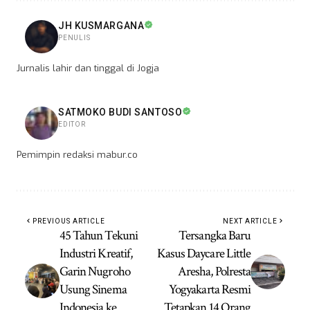
JH KUSMARGANA
PENULIS
Jurnalis lahir dan tinggal di Jogja
SATMOKO BUDI SANTOSO
EDITOR
Pemimpin redaksi mabur.co
PREVIOUS ARTICLE
NEXT ARTICLE
45 Tahun Tekuni
Tersangka Baru
Industri Kreatif,
Kasus Daycare Little
Garin Nugroho
Aresha, Polresta
Usung Sinema
Yogyakarta Resmi
Indonesia ke
Tetapkan 14 Orang