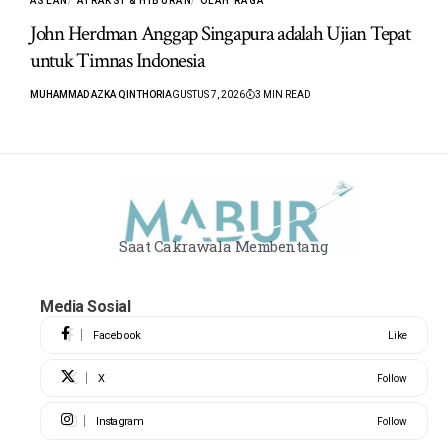
ASEAN
ATRAKSI & HIBURAN
OLAH RAGA
John Herdman Anggap Singapura adalah Ujian Tepat
untuk Timnas Indonesia
MUHAMMAD AZKA QINTHORI
AGUSTUS 7, 2026
3 MIN READ
Saat Cakrawala Membentang
Media Sosial
Facebook
Like
X
Follow
Instagram
Follow