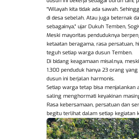
dusun ini bekerja sebagai buruh tani,
“Wilayah kita tidak ada sawah. Sehin
di desa sebelah. Atau juga beternak d
sebagainya,” ujar Dukuh Temben, Sog
Meski mayoritas penduduknya berpengha
ketaatan beragama, rasa persatuan,
teguh setiap warga dusun Temben.
Di bidang keagamaan misalnya, meski
1.300 penduduk hanya 23 orang yang
dusun ini berjalan harmonis.
Setiap warga tetap bisa menjalankan
saling menghormati keyakinan masi
Rasa kebersamaan, persatuan dan s
begitu terlihat dalam setiap kegiatan