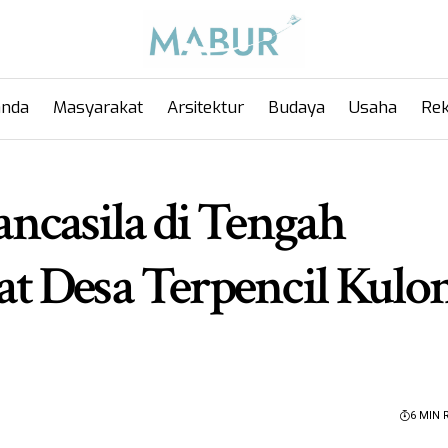
anda
Masyarakat
Arsitektur
Budaya
Usaha
Rek
ncasila di Tengah
t Desa Terpencil Kulo
6 MIN 