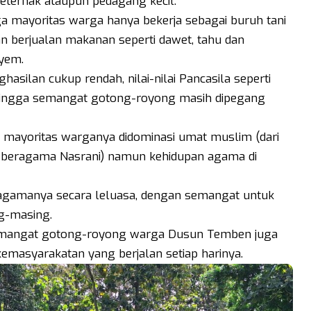
 peternak ataupun pedagang kecil.
gga mayoritas warga hanya bekerja sebagai buruh tani
an berjualan makanan seperti dawet, tahu dan
iyem.
silan cukup rendah, nilai-nilai Pancasila seperti
 hingga semangat gotong-royong masih dipegang
 mayoritas warganya didominasi umat muslim (dari
 beragama Nasrani) namun kehidupan agama di
 agamanya secara leluasa, dengan semangat untuk
ng-masing.
emangat gotong-royong warga Dusun Temben juga
 kemasyarakatan yang berjalan setiap harinya.