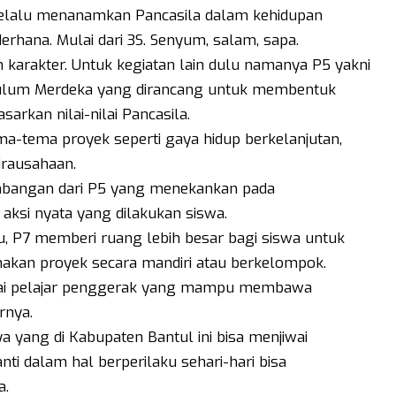
selalu menanamkan Pancasila dalam kehidupan
derhana. Mulai dari 3S. Senyum, salam, sapa.
n karakter. Untuk kegiatan lain dulu namanya P5 yakni
ikulum Merdeka yang dirancang untuk membentuk
arkan nilai-nilai Pancasila.
a-tema proyek seperti gaya hidup berkelanjutan,
wirausahaan.
mbangan dari P5 yang menekankan pada
aksi nyata yang dilakukan siswa.
uru, P7 memberi ruang lebih besar bagi siswa untuk
akan proyek secara mandiri atau berkelompok.
agai pelajar penggerak yang mampu membawa
rnya.
a yang di Kabupaten Bantul ini bisa menjiwai
nti dalam hal berperilaku sehari-hari bisa
a.