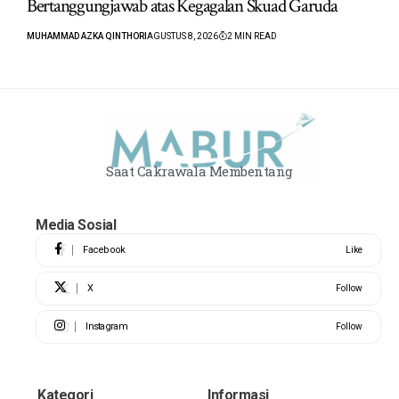
Bertanggungjawab atas Kegagalan Skuad Garuda
MUHAMMAD AZKA QINTHORI
AGUSTUS 8, 2026
2 MIN READ
Saat Cakrawala Membentang
Media Sosial
Facebook
Like
X
Follow
Instagram
Follow
Kategori
Informasi