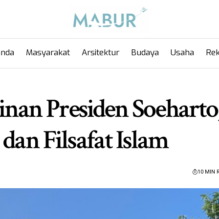
anda
Masyarakat
Arsitektur
Budaya
Usaha
Rek
an Presiden Soeharto
dan Filsafat Islam
10 MIN 