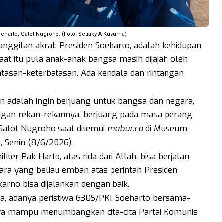
arto, Gatot Nugroho. (Foto: Setiaky A Kusuma)
panggilan akrab Presiden Soeharto, adalah kehidupan
saat itu pula anak-anak bangsa masih dijajah oleh
asan-keterbatasan. Ada kendala dan rintangan
an adalah ingin berjuang untuk bangsa dan negara,
gan rekan-rekannya, berjuang pada masa perang
Gatot Nugroho saat ditemui
mabur.co
di Museum
 Senin (8/6/2026).
ter Pak Harto, atas rida dari Allah, bisa berjalan
ara yang beliau emban atas perintah Presiden
arno bisa dijalankan dengan baik.
sia, adanya peristiwa G30S/PKI, Soeharto bersama-
nya mampu menumbangkan cita-cita Partai Komunis