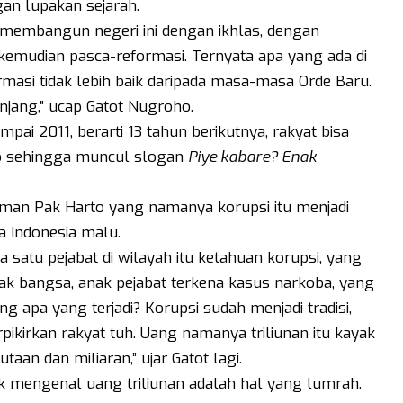
an lupakan sejarah.
 membangun negeri ini dengan ikhlas, dengan
, kemudian pasca-reformasi. Ternyata apa yang ada di
eformasi tidak lebih baik daripada masa-masa Orde Baru.
njang,” ucap Gatot Nugroho.
pai 2011, berarti 13 tahun berikutnya, rakyat bisa
o sehingga muncul slogan
Piye kabare? Enak
aman Pak Harto yang namanya korupsi itu menjadi
a Indonesia malu.
da satu pejabat di wilayah itu ketahuan korupsi, yang
nak bangsa, anak pejabat terkena kasus narkoba, yang
g apa yang terjadi? Korupsi sudah menjadi tradisi,
rpikirkan rakyat tuh. Uang namanya triliunan itu kayak
taan dan miliaran,” ujar Gatot lagi.
ik mengenal uang triliunan adalah hal yang lumrah.