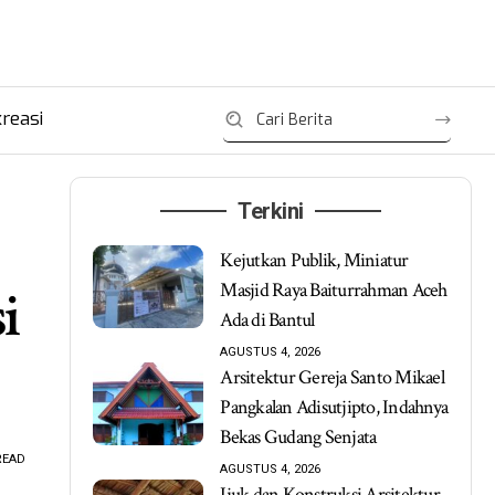
reasi
Terkini
Kejutkan Publik, Miniatur
Masjid Raya Baiturrahman Aceh
i
Ada di Bantul
AGUSTUS 4, 2026
Arsitektur Gereja Santo Mikael
Pangkalan Adisutjipto, Indahnya
Bekas Gudang Senjata
READ
AGUSTUS 4, 2026
Ijuk dan Konstruksi Arsitektur