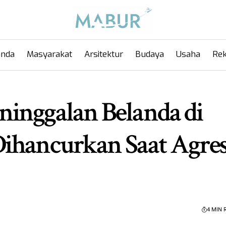
anda
Masyarakat
Arsitektur
Budaya
Usaha
Rek
inggalan Belanda di
ihancurkan Saat Agres
4 MIN 