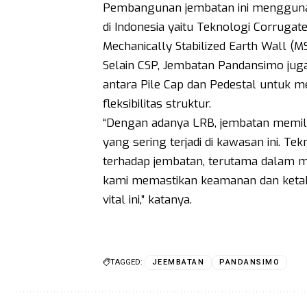
Pembangunan jembatan ini menggunak
di Indonesia yaitu Teknologi Corrugat
Mechanically Stabilized Earth Wall (M
Selain CSP, Jembatan Pandansimo jug
antara Pile Cap dan Pedestal untuk 
fleksibilitas struktur.
“Dengan adanya LRB, jembatan memili
yang sering terjadi di kawasan ini. T
terhadap jembatan, terutama dalam m
kami memastikan keamanan dan ketaha
vital ini,” katanya.
TAGGED:
JEEMBATAN
PANDANSIMO