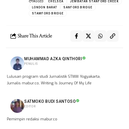
TAGGED:
CHELSEA
JEMBATAN STANFORD CREEK
LONDON BARAT
SANFORD BRIDGE
STAMFORD BRIDGE
Share This Article
MUHAMMAD AZKA QINTHORI
PENULIS
Lulusan program studi Jurnalistik STMM Yogyakarta,
Jurnalis mabur.co, Writing Is Journey Of My Life
SATMOKO BUDI SANTOSO
EDITOR
Pemimpin redaksi mabur.co