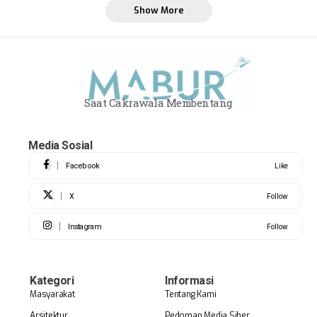
Show More
Saat Cakrawala Membentang
Media Sosial
Facebook
Like
X
Follow
Instagram
Follow
Kategori
Informasi
Masyarakat
Tentang Kami
Arsitektur
Pedoman Media Siber